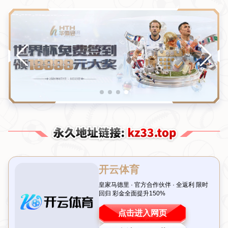
新闻动态
网站首页
新闻动态