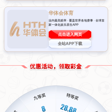
广州队准入过关：曙光初现
对于广州队来说，顺利通过职业联赛的准入审核无
疑是当前最关键的一步。据相关消息透露，尽管俱
乐部此前面临一定的经济压力，但通过多方努力，
包括与债权方的协商以及内部资源整合，广州队的
准入问题似乎已基本得到解决。这意味着球队有望
继续留在职业联赛的舞台上，为球迷们带来更多精
彩表现。
值得一提的是，广州队在过去几年经历了不小的波
折，从顶级联赛的冠军到如今的低谷，这支队伍展
现了顽强的生命力。如果最终确认准入成功，将是
对球队管理层和球员的一次巨大鼓舞，同时也为广
州足球的复兴奠定了基础。
这一利好消息
无疑让球
迷们看到了未来的希望。