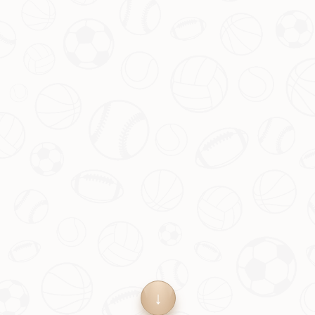
业
地址:青海省海北藏族自治州刚察县三角城种羊场
手机:18034804839
邮箱:admin@cn-manchester.com
manchester·曼联比赛直播在线观看-国际足球在线直播
All
Rights by
曼联直播mutv
– 关于曼联直播mutv
– 服务优势
– 团队介绍
– 问题解答