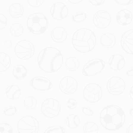
预约表单
姓名
*
邮箱地址
*